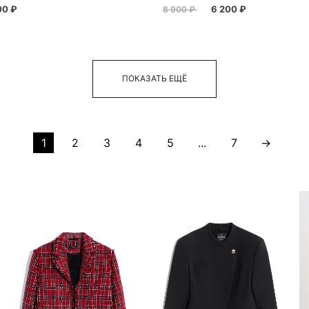
00 ₽
6 200 ₽
8 900 ₽
ПОКАЗАТЬ ЕЩЁ
1
2
3
4
5
...
7
→