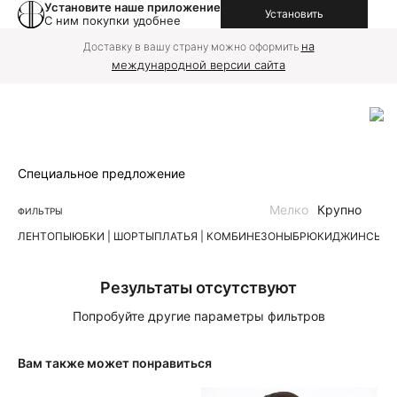
Установите наше приложение
Установить
С ним покупки удобнее
на
Доставку в вашу страну можно оформить
международной версии сайта
Специальное предложение
Мелко
Крупно
ФИЛЬТРЫ
ЛЕН
ТОПЫ
ЮБКИ | ШОРТЫ
ПЛАТЬЯ | КОМБИНЕЗОНЫ
БРЮКИ
ДЖИНСЫ
К
Результаты отсутствуют
Попробуйте другие параметры фильтров
Вам также может понравиться