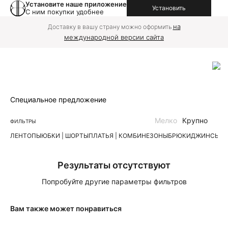
Установите наше приложение
Установить
С ним покупки удобнее
на
Доставку в вашу страну можно оформить
международной версии сайта
Специальное предложение
Мелко
Крупно
ФИЛЬТРЫ
ЛЕН
ТОПЫ
ЮБКИ | ШОРТЫ
ПЛАТЬЯ | КОМБИНЕЗОНЫ
БРЮКИ
ДЖИНСЫ
К
Результаты отсутствуют
Попробуйте другие параметры фильтров
Вам также может понравиться