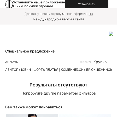
Установите наше приложение
Установить
С ним покупки удобнее
на
Доставку в вашу страну можно оформить
международной версии сайта
Специальное предложение
Мелко
Крупно
ФИЛЬТРЫ
ЛЕН
ТОПЫ
ЮБКИ | ШОРТЫ
ПЛАТЬЯ | КОМБИНЕЗОНЫ
БРЮКИ
ДЖИНСЫ
К
Результаты отсутствуют
Попробуйте другие параметры фильтров
Вам также может понравиться