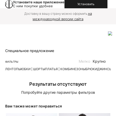
Установите наше приложение
Установить
С ним покупки удобнее
на
Доставку в вашу страну можно оформить
международной версии сайта
Специальное предложение
Мелко
Крупно
ФИЛЬТРЫ
ЛЕН
ТОПЫ
ЮБКИ | ШОРТЫ
ПЛАТЬЯ | КОМБИНЕЗОНЫ
БРЮКИ
ДЖИНСЫ
К
Результаты отсутствуют
Попробуйте другие параметры фильтров
Вам также может понравиться