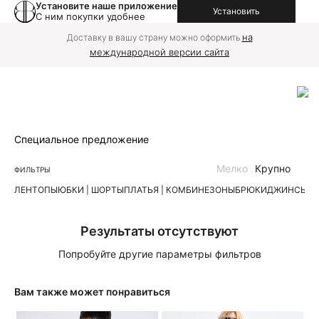
Установите наше приложение
Установить
С ним покупки удобнее
на
Доставку в вашу страну можно оформить
международной версии сайта
Специальное предложение
Мелко
Крупно
ФИЛЬТРЫ
ЛЕН
ТОПЫ
ЮБКИ | ШОРТЫ
ПЛАТЬЯ | КОМБИНЕЗОНЫ
БРЮКИ
ДЖИНСЫ
К
Результаты отсутствуют
Попробуйте другие параметры фильтров
Вам также может понравиться