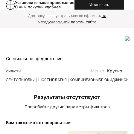
Установите наше приложение
Установить
С ним покупки удобнее
на
Доставку в вашу страну можно оформить
международной версии сайта
Специальное предложение
Мелко
Крупно
ФИЛЬТРЫ
ЛЕН
ТОПЫ
ЮБКИ | ШОРТЫ
ПЛАТЬЯ | КОМБИНЕЗОНЫ
БРЮКИ
ДЖИНСЫ
К
Результаты отсутствуют
Попробуйте другие параметры фильтров
Вам также может понравиться