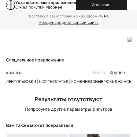
Установите наше приложение
Установить
С ним покупки удобнее
на
Доставку в вашу страну можно оформить
международной версии сайта
Специальное предложение
Мелко
Крупно
ФИЛЬТРЫ
ЛЕН
ТОПЫ
ЮБКИ | ШОРТЫ
ПЛАТЬЯ | КОМБИНЕЗОНЫ
БРЮКИ
ДЖИНСЫ
К
Результаты отсутствуют
Попробуйте другие параметры фильтров
Вам также может понравиться