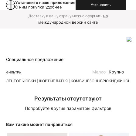
Установите наше приложение
Установить
С ним покупки удобнее
на
Доставку в вашу страну можно оформить
международной версии сайта
Специальное предложение
Мелко
Крупно
ФИЛЬТРЫ
ЛЕН
ТОПЫ
ЮБКИ | ШОРТЫ
ПЛАТЬЯ | КОМБИНЕЗОНЫ
БРЮКИ
ДЖИНСЫ
К
Результаты отсутствуют
Попробуйте другие параметры фильтров
Вам также может понравиться