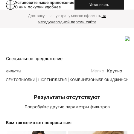
Установите наше приложение
Установить
С ним покупки удобнее
на
Доставку в вашу страну можно оформить
международной версии сайта
Специальное предложение
Мелко
Крупно
ФИЛЬТРЫ
ЛЕН
ТОПЫ
ЮБКИ | ШОРТЫ
ПЛАТЬЯ | КОМБИНЕЗОНЫ
БРЮКИ
ДЖИНСЫ
К
Результаты отсутствуют
Попробуйте другие параметры фильтров
Вам также может понравиться