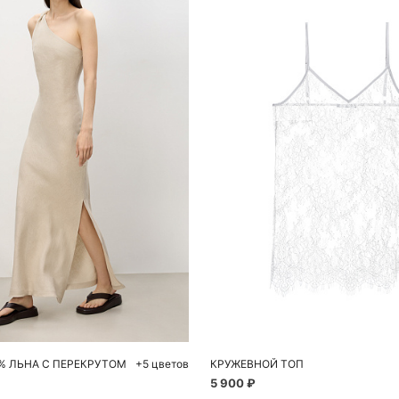
обавить в корзину
Добавить в корзи
M
L
42
44
46
46
4
0% ЛЬНА С ПЕРЕКРУТОМ
+5 цветов
КРУЖЕВНОЙ ТОП
5 900 ₽