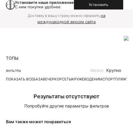
Установите наше приложение
Установить
С ним покупки удобнее
на
Доставку в вашу страну можно оформить
международной версии сайта
ТОПЫ
Мелко
Крупно
ФИЛЬТРЫ
ПОКАЗАТЬ ВСЕ
БАЗА
ВЕЧЕР
КОРСЕТЫ
КРУЖЕВО
ДЕНИМ
СПОРТ
ПЛЯЖ
ТР
Результаты отсутствуют
Попробуйте другие параметры фильтров
Вам также может понравиться