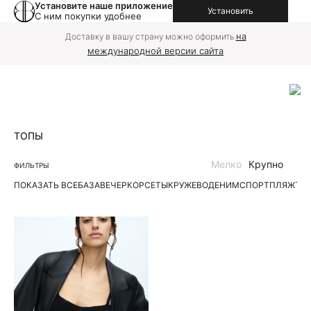
Установите наше приложение
Установить
С ним покупки удобнее
на
Доставку в вашу страну можно оформить
международной версии сайта
ТОПЫ
Мелко
Крупно
ФИЛЬТРЫ
ПОКАЗАТЬ ВСЕ
БАЗА
ВЕЧЕР
КОРСЕТЫ
КРУЖЕВО
ДЕНИМ
СПОРТ
ПЛЯЖ
ТР