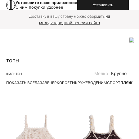
Установите наше приложение
Установить
С ним покупки удобнее
на
Доставку в вашу страну можно оформить
международной версии сайта
ТОПЫ
Мелко
Крупно
ФИЛЬТРЫ
ПОКАЗАТЬ ВСЕ
БАЗА
ВЕЧЕР
КОРСЕТЫ
КРУЖЕВО
ДЕНИМ
СПОРТ
ПЛЯЖ
ТР