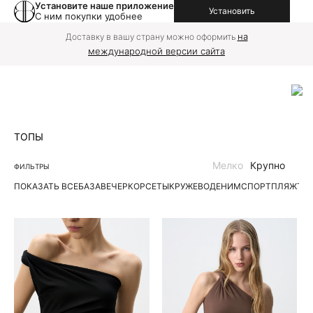
Установите наше приложение
Установить
С ним покупки удобнее
на
Доставку в вашу страну можно оформить
международной версии сайта
ТОПЫ
Мелко
Крупно
ФИЛЬТРЫ
ПОКАЗАТЬ ВСЕ
БАЗА
ВЕЧЕР
КОРСЕТЫ
КРУЖЕВО
ДЕНИМ
СПОРТ
ПЛЯЖ
ТР