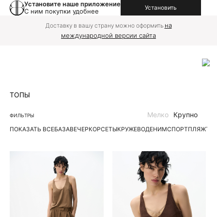
Установите наше приложение
Установить
С ним покупки удобнее
на
Доставку в вашу страну можно оформить
международной версии сайта
ТОПЫ
Мелко
Крупно
ФИЛЬТРЫ
ПОКАЗАТЬ ВСЕ
БАЗА
ВЕЧЕР
КОРСЕТЫ
КРУЖЕВО
ДЕНИМ
СПОРТ
ПЛЯЖ
ТР