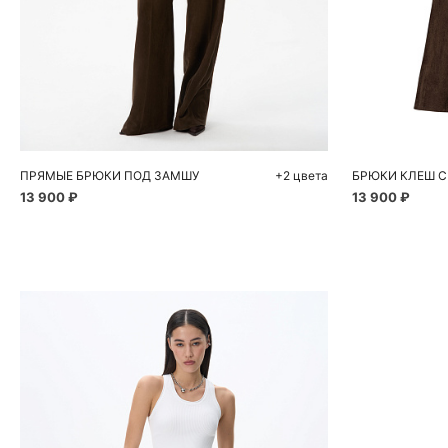
Добавить в корзину
Д
42
44
46
48
42
ПРЯМЫЕ БРЮКИ ПОД ЗАМШУ
+2 цвета
БРЮКИ КЛЕШ С
13 900 ₽
13 900 ₽