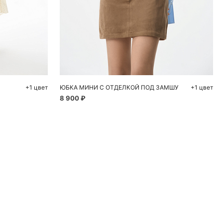
ну
Добавить в корзину
46
40
42
44
46
+1 цвет
ЮБКА МИНИ С ОТДЕЛКОЙ ПОД ЗАМШУ
+1 цвет
8 900 ₽