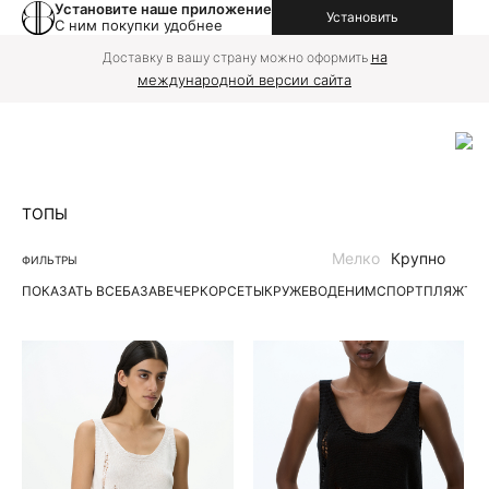
Установите наше приложение
Установить
С ним покупки удобнее
на
Доставку в вашу страну можно оформить
международной версии сайта
ТОПЫ
Мелко
Крупно
ФИЛЬТРЫ
ПОКАЗАТЬ ВСЕ
БАЗА
ВЕЧЕР
КОРСЕТЫ
КРУЖЕВО
ДЕНИМ
СПОРТ
ПЛЯЖ
ТР