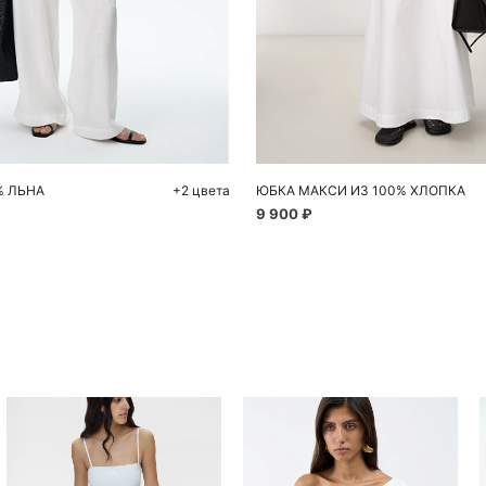
обавить в корзину
Добавить в корзи
XS
L
S
M
% ЛЬНА
+2 цвета
ЮБКА МАКСИ ИЗ 100% ХЛОПКА
9 900 ₽
Похож