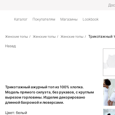
Дос
Каталог
Покупателям
Магазины
Lookbook
Женские топы
/
Женские топы
/
Женские топы
/
Трикотажный т
Назад
Трикотажный ажурный топ из 100% хлопка.
Модель прямого силуэта, без рукавов, с круглым
вырезом горловины. Изделие декорировано
длинной бахромой и люверсами.
Цвет:
белый