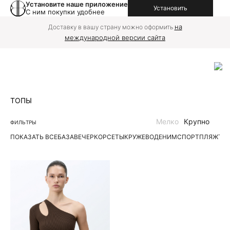
Установите наше приложение
Установить
С ним покупки удобнее
на
Доставку в вашу страну можно оформить
международной версии сайта
ТОПЫ
Мелко
Крупно
ФИЛЬТРЫ
ПОКАЗАТЬ ВСЕ
БАЗА
ВЕЧЕР
КОРСЕТЫ
КРУЖЕВО
ДЕНИМ
СПОРТ
ПЛЯЖ
ТР