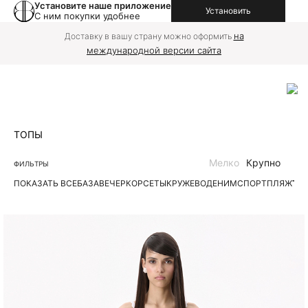
Установите наше приложение
Установить
С ним покупки удобнее
на
Доставку в вашу страну можно оформить
международной версии сайта
ТОПЫ
Мелко
Крупно
ФИЛЬТРЫ
ПОКАЗАТЬ ВСЕ
БАЗА
ВЕЧЕР
КОРСЕТЫ
КРУЖЕВО
ДЕНИМ
СПОРТ
ПЛЯЖ
ТР