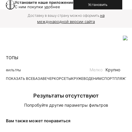
Установите наше приложение
Установить
С ним покупки удобнее
на
Доставку в вашу страну можно оформить
международной версии сайта
ТОПЫ
Мелко
Крупно
ФИЛЬТРЫ
ПОКАЗАТЬ ВСЕ
БАЗА
ВЕЧЕР
КОРСЕТЫ
КРУЖЕВО
ДЕНИМ
СПОРТ
ПЛЯЖ
ТР
Результаты отсутствуют
Попробуйте другие параметры фильтров
Вам также может понравиться