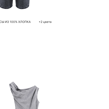
42
44
46
48
Ы ИЗ 100% ХЛОПКА
+2 цвета
Похож