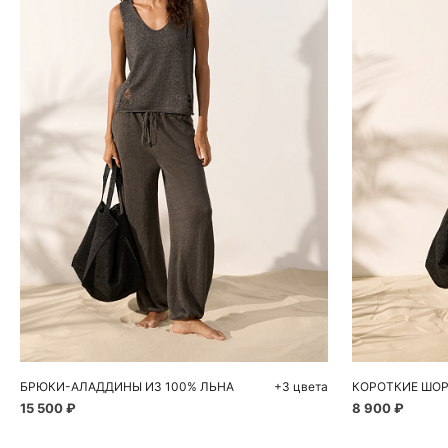
Добавить в корзину
Д
XS
S
M
L
XS
БРЮКИ-АЛАДДИНЫ ИЗ 100% ЛЬНА
+3 цвета
КОРОТКИЕ ШОР
15 500 ₽
8 900 ₽