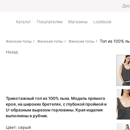
Дос
Каталог
Покупателям
Магазины
Lookbook
Женские топы
/
Женские топы
/
Женские топы
/
Топ из 100% л
Назад
Трикотажный топ из 100% льна. Модель прямого
кроя, на широких бретелях, с глубокой проймой и
U-образным вырезом горловины. Края изделия
выполнены в рубчик.
Цвет:
серый