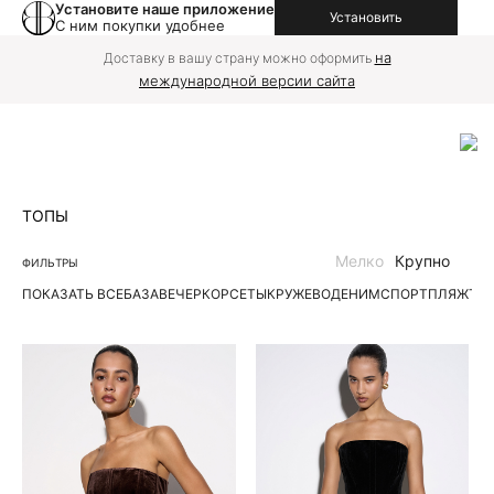
Установите наше приложение
Установить
С ним покупки удобнее
на
Доставку в вашу страну можно оформить
международной версии сайта
ТОПЫ
Мелко
Крупно
ФИЛЬТРЫ
ПОКАЗАТЬ ВСЕ
БАЗА
ВЕЧЕР
КОРСЕТЫ
КРУЖЕВО
ДЕНИМ
СПОРТ
ПЛЯЖ
ТР