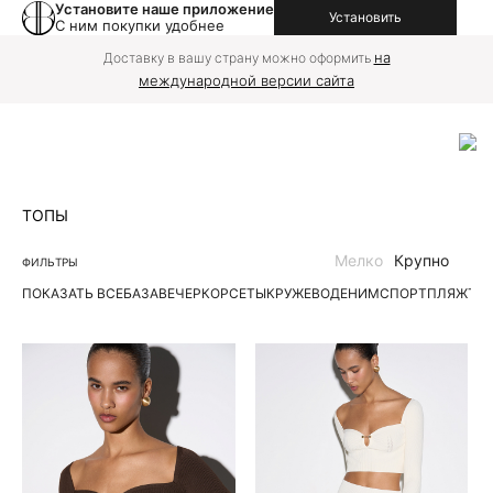
Установите наше приложение
Установить
С ним покупки удобнее
на
Доставку в вашу страну можно оформить
международной версии сайта
ТОПЫ
Мелко
Крупно
ФИЛЬТРЫ
ПОКАЗАТЬ ВСЕ
БАЗА
ВЕЧЕР
КОРСЕТЫ
КРУЖЕВО
ДЕНИМ
СПОРТ
ПЛЯЖ
ТР