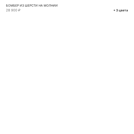
БОМБЕР ИЗ ШЕРСТИ НА МОЛНИИ
28 900 ₽
+ 3 цвета
VKONTAKTE
TELEGRAM
MAX