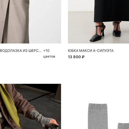
обавить в корзину
Добавить в корзи
M
L
XL
42
44
46
ТРИКОТАЖНАЯ ВОДОЛАЗКА ИЗ ШЕРСТИ МЕРИНОСА
+10
ЮБКА МАКСИ А-СИЛУЭТА
цветов
13 800 ₽
Похож