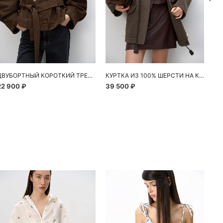
ДВУБОРТНЫЙ КОРОТКИЙ ТРЕНЧ ПОД ЗАМШУ
КУРТКА ИЗ 100% ШЕРСТИ НА КУЛИСКЕ
22 900 ₽
39 500 ₽
36