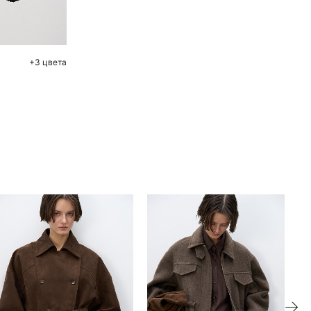
L
+3 цвета
ие