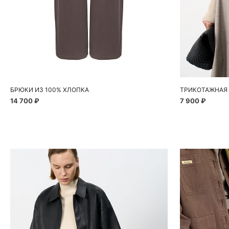
Добавить в корзину
Д
40
42
44
46
48
S
БРЮКИ ИЗ 100% ХЛОПКА
14 700 ₽
7 900 ₽