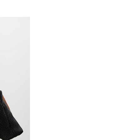
ие
ну