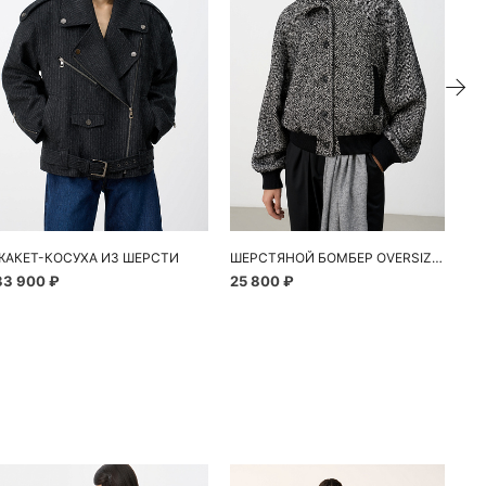
ЖАКЕТ-КОСУХА ИЗ ШЕРСТИ
ШЕРСТЯНОЙ БОМБЕР OVERSIZE С ВОРОТНИКОМ-СТОЙКОЙ
33 900 ₽
25 800 ₽
29