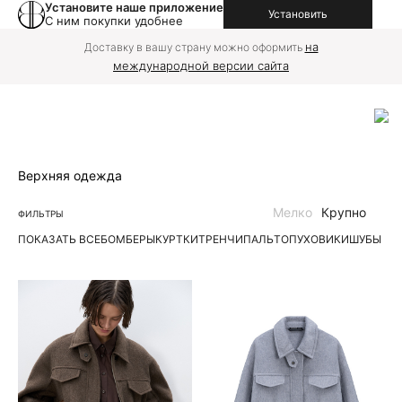
Установите наше приложение
Установить
С ним покупки удобнее
на
Доставку в вашу страну можно оформить
международной версии сайта
Верхняя одежда
Мелко
Крупно
ФИЛЬТРЫ
ПОКАЗАТЬ ВСЕ
БОМБЕРЫ
КУРТКИ
ТРЕНЧИ
ПАЛЬТО
ПУХОВИКИ
ШУБЫ | 