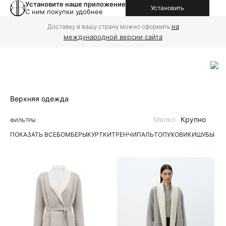
Установите наше приложение
Установить
С ним покупки удобнее
на
Доставку в вашу страну можно оформить
международной версии сайта
Верхняя одежда
Мелко
Крупно
ФИЛЬТРЫ
ПОКАЗАТЬ ВСЕ
БОМБЕРЫ
КУРТКИ
ТРЕНЧИ
ПАЛЬТО
ПУХОВИКИ
ШУБЫ | 