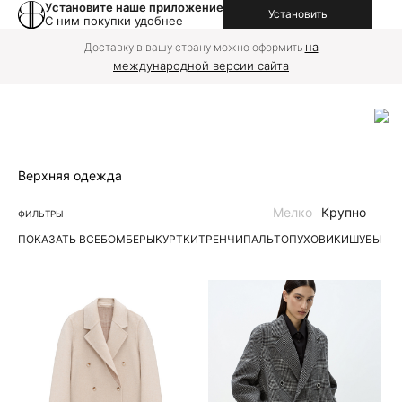
Установите наше приложение
Установить
С ним покупки удобнее
на
Доставку в вашу страну можно оформить
международной версии сайта
Верхняя одежда
Мелко
Крупно
ФИЛЬТРЫ
ПОКАЗАТЬ ВСЕ
БОМБЕРЫ
КУРТКИ
ТРЕНЧИ
ПАЛЬТО
ПУХОВИКИ
ШУБЫ | 