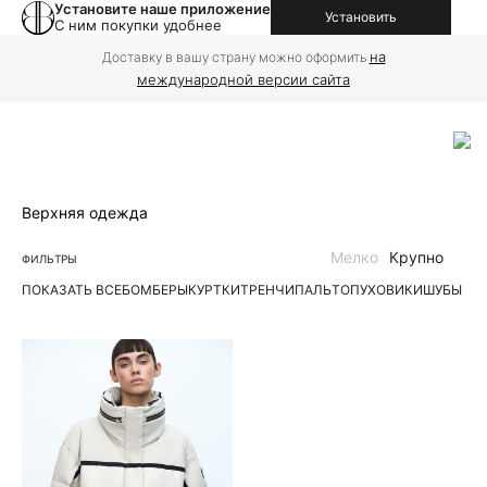
Установите наше приложение
Установить
С ним покупки удобнее
на
Доставку в вашу страну можно оформить
международной версии сайта
Верхняя одежда
Мелко
Крупно
ФИЛЬТРЫ
ПОКАЗАТЬ ВСЕ
БОМБЕРЫ
КУРТКИ
ТРЕНЧИ
ПАЛЬТО
ПУХОВИКИ
ШУБЫ | 