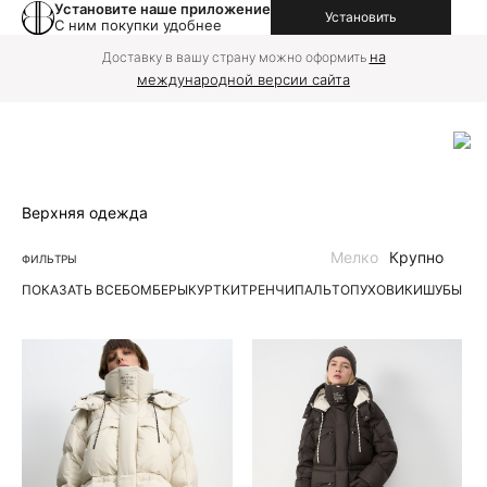
Установите наше приложение
Установить
С ним покупки удобнее
на
Доставку в вашу страну можно оформить
международной версии сайта
Верхняя одежда
Мелко
Крупно
ФИЛЬТРЫ
ПОКАЗАТЬ ВСЕ
БОМБЕРЫ
КУРТКИ
ТРЕНЧИ
ПАЛЬТО
ПУХОВИКИ
ШУБЫ | 