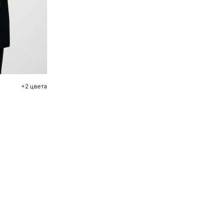
ну
L
+2 цвета