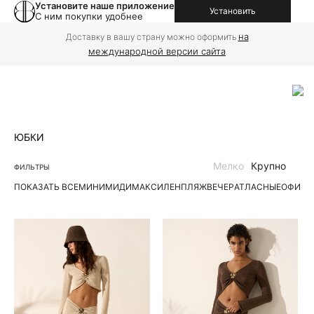
Установите наше приложение
Установить
С ним покупки удобнее
на
Доставку в вашу страну можно оформить
международной версии сайта
ЮБКИ
Мелко
Крупно
ФИЛЬТРЫ
ПОКАЗАТЬ ВСЕ
МИНИ
МИДИ
МАКСИ
ЛЕН
ПЛЯЖ
ВЕЧЕР
АТЛАСНЫЕ
ОФИС
Д