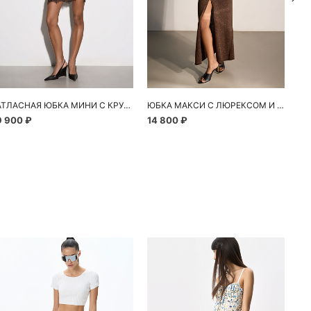
АТЛАСНАЯ ЮБКА МИНИ С КРУЖЕВОМ
ЮБКА МАКСИ С ЛЮРЕКСОМ И ДЕКОРАТИВНЫМ ЭЛЕМЕНТОМ
9 900 ₽
14 800 ₽
10