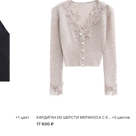
ну
Добавить в корзину
48
S
S
M
L
+1 цвет
КАРДИГАН ИЗ ШЕРСТИ МЕРИНОСА С КРУЖЕВОМ
+5 цветов
17 600 ₽