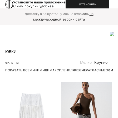
Установите наше приложение
Установить
С ним покупки удобнее
на
Доставку в вашу страну можно оформить
международной версии сайта
ЮБКИ
Мелко
Крупно
ФИЛЬТРЫ
ПОКАЗАТЬ ВСЕ
МИНИ
МИДИ
МАКСИ
ЛЕН
ПЛЯЖ
ВЕЧЕР
АТЛАСНЫЕ
ОФИС
Д