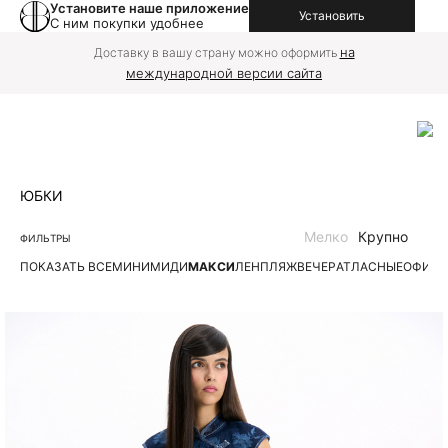
Установите наше приложение
Установить
С ним покупки удобнее
на
Доставку в вашу страну можно оформить
международной версии сайта
ЮБКИ
Мелко
Крупно
ФИЛЬТРЫ
ПОКАЗАТЬ ВСЕ
МИНИ
МИДИ
МАКСИ
ЛЕН
ПЛЯЖ
ВЕЧЕР
АТЛАСНЫЕ
ОФИС