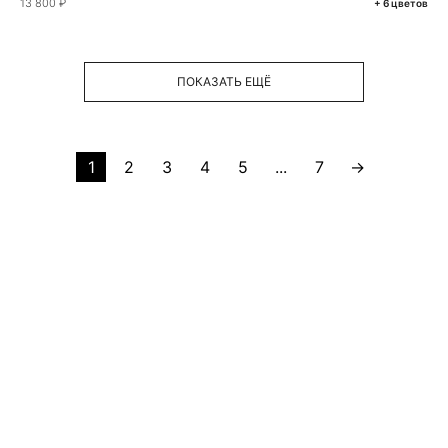
13 800 ₽
+ 6 цветов
ПОКАЗАТЬ ЕЩЁ
1
2
3
4
5
...
7
→