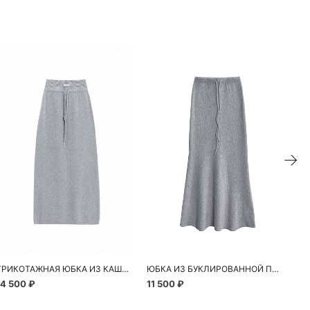
ТРИКОТАЖНАЯ ЮБКА ИЗ КАШЕМИРА И ШЕРСТИ
ЮБКА ИЗ БУКЛИРОВАННОЙ ПРЯЖИ
14 500 ₽
11 500 ₽
6 