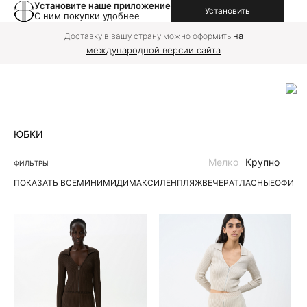
Установите наше приложение
Установить
С ним покупки удобнее
на
Доставку в вашу страну можно оформить
международной версии сайта
ЮБКИ
Мелко
Крупно
ФИЛЬТРЫ
ПОКАЗАТЬ ВСЕ
МИНИ
МИДИ
МАКСИ
ЛЕН
ПЛЯЖ
ВЕЧЕР
АТЛАСНЫЕ
ОФИС
Д