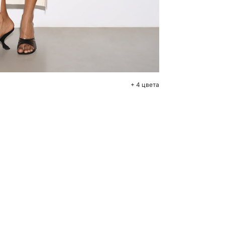
бавить в корзину
S
M
+ 4 цвета