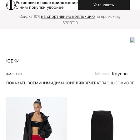
Установите наше приложение
Установить
С ним покупки удобнее
на спортивную коллекцию
Скидка 10%
по промокоду
SPORT10
ЮБКИ
Мелко
Крупно
ФИЛЬТРЫ
ПОКАЗАТЬ ВСЕ
МИНИ
МИДИ
МАКСИ
ПЛЯЖ
ВЕЧЕР
АТЛАСНЫЕ
ОФИС
ЛЕН
Д