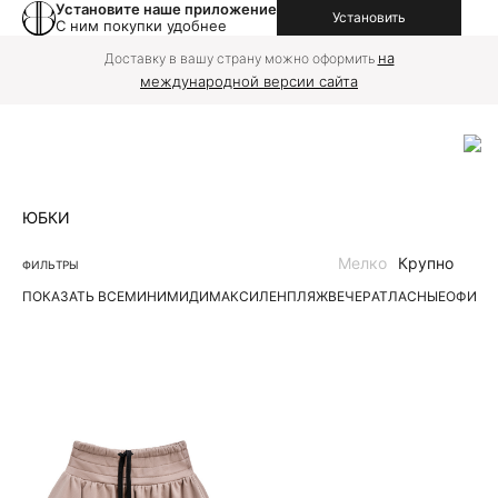
Установите наше приложение
Установить
С ним покупки удобнее
на
Доставку в вашу страну можно оформить
международной версии сайта
ЮБКИ
Мелко
Крупно
ФИЛЬТРЫ
ПОКАЗАТЬ ВСЕ
МИНИ
МИДИ
МАКСИ
ЛЕН
ПЛЯЖ
ВЕЧЕР
АТЛАСНЫЕ
ОФИС
Д