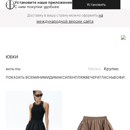
Установите наше приложение
Установить
С ним покупки удобнее
на
Доставку в вашу страну можно оформить
международной версии сайта
ЮБКИ
Мелко
Крупно
ФИЛЬТРЫ
ПОКАЗАТЬ ВСЕ
МИНИ
МИДИ
МАКСИ
ЛЕН
ПЛЯЖ
ВЕЧЕР
АТЛАСНЫЕ
ОФИС
Д