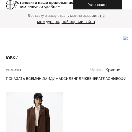
Установите наше приложение
Установить
С ним покупки удобнее
на
Доставку в вашу страну можно оформить
международной версии сайта
ЮБКИ
Мелко
Крупно
ФИЛЬТРЫ
ПОКАЗАТЬ ВСЕ
МИНИ
МИДИ
МАКСИ
ЛЕН
ПЛЯЖ
ВЕЧЕР
АТЛАСНЫЕ
ОФИС
Д