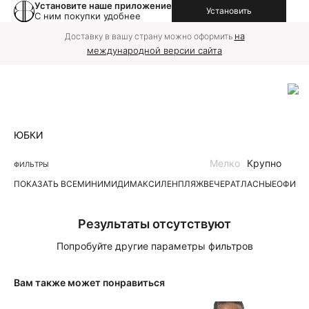
Установите наше приложение
Установить
С ним покупки удобнее
на
Доставку в вашу страну можно оформить
международной версии сайта
ЮБКИ
Мелко
Крупно
ФИЛЬТРЫ
ПОКАЗАТЬ ВСЕ
МИНИ
МИДИ
МАКСИ
ЛЕН
ПЛЯЖ
ВЕЧЕР
АТЛАСНЫЕ
ОФИС
Д
Результаты отсутствуют
Попробуйте другие параметры фильтров
Вам также может понравиться