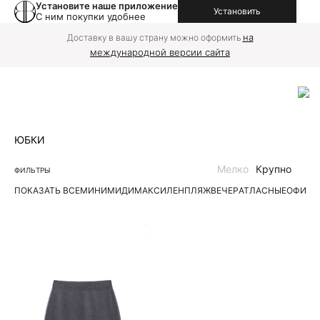
Установите наше приложение
Установить
С ним покупки удобнее
на
Доставку в вашу страну можно оформить
международной версии сайта
ЮБКИ
Мелко
Крупно
ФИЛЬТРЫ
ПОКАЗАТЬ ВСЕ
МИНИ
МИДИ
МАКСИ
ЛЕН
ПЛЯЖ
ВЕЧЕР
АТЛАСНЫЕ
ОФИС
Д