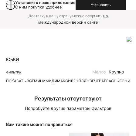
Установите наше приложение
Установить
С ним покупки удобнее
на
Доставку в вашу страну можно оформить
международной версии сайта
ЮБКИ
Мелко
Крупно
ФИЛЬТРЫ
ПОКАЗАТЬ ВСЕ
МИНИ
МИДИ
МАКСИ
ЛЕН
ПЛЯЖ
ВЕЧЕР
АТЛАСНЫЕ
ОФИС
Д
Результаты отсутствуют
Попробуйте другие параметры фильтров
Вам также может понравиться