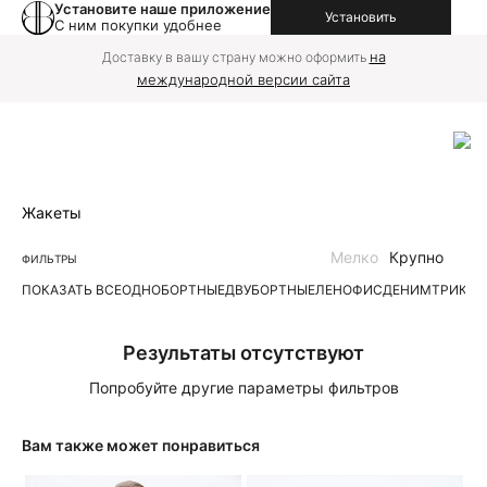
Установите наше приложение
Установить
С ним покупки удобнее
на
Доставку в вашу страну можно оформить
международной версии сайта
Жакеты
Мелко
Крупно
ФИЛЬТРЫ
ПОКАЗАТЬ ВСЕ
ОДНОБОРТНЫЕ
ДВУБОРТНЫЕ
ЛЕН
ОФИС
ДЕНИМ
ТРИКО
Результаты отсутствуют
Попробуйте другие параметры фильтров
Вам также может понравиться