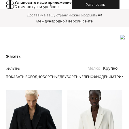
Установите наше приложение
Установить
С ним покупки удобнее
на
Доставку в вашу страну можно оформить
международной версии сайта
Жакеты
Мелко
Крупно
ФИЛЬТРЫ
ПОКАЗАТЬ ВСЕ
ОДНОБОРТНЫЕ
ДВУБОРТНЫЕ
ЛЕН
ОФИС
ДЕНИМ
ТРИКО